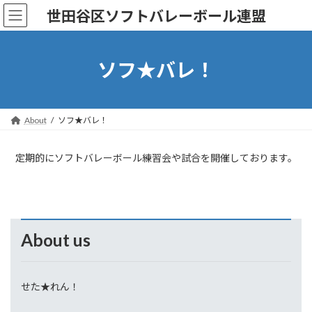
コ
ナ
世田谷区ソフトバレーボール連盟
ン
ビ
テ
ゲ
ン
ー
ツ
シ
ソフ★バレ！
へ
ョ
ス
ン
キ
に
ッ
移
About
ソフ★バレ！
プ
動
定期的にソフトバレーボール練習会や試合を開催しております。
About us
せた★れん！