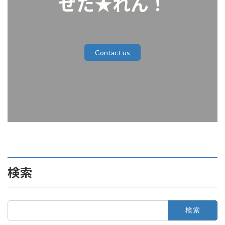
せた★れん！
Contact us
検索
検
索: